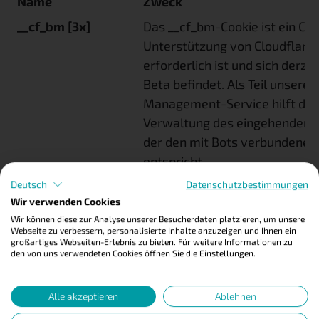
Name
Zweck
__cf_bm [3x]
Das __cf_bm-Cookie ist ein Coo
Unterstützung von Cloudflar
erforderlich ist und sich derzei
Beta befindet. Als Teil unseres
Management-Service hilft dies
Verwaltung des eingehenden 
der den mit Bots verbundenen 
entspricht.
_cfuvid [2x]
Dieses Cookie ist Teil der von 
Deutsch
Datenschutzbestimmungen
Wir verwenden Cookies
bereitgestellten Dienste – ein
Wir können diese zur Analyse unserer Besucherdaten platzieren, um unsere
Lastausgleich, Bereitstellung
Webseite zu verbessern, personalisierte Inhalte anzuzeigen und Ihnen ein
Inhalten und Bereitstellung d
großartiges Webseiten-Erlebnis zu bieten. Für weitere Informationen zu
den von uns verwendeten Cookies öffnen Sie die Einstellungen.
für Website-Betreiber.
cookiefirst-consent
Dieses Cookie speichert Ihre C
Alle akzeptieren
Ablehnen
Einstellungen für diese Websi