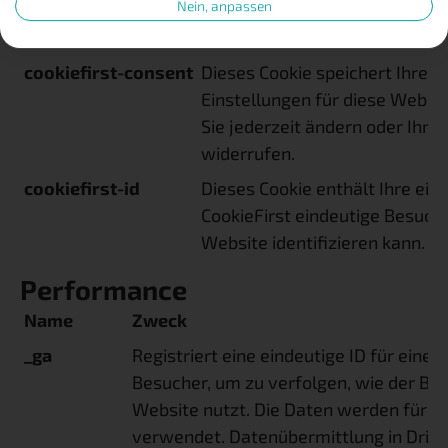
Nein, anpassen
Sie jederzeit ändern oder Ihre 
widerrufen.
cookiefirst-consent
Dieses Cookie speichert Ihre C
Einstellungen für diese Websi
Sie jederzeit ändern oder Ihre 
widerrufen.
cookiefirst-id
Dieses Cookie enthält Ihre ein
CookieFirst eindeutige Besuche
Website identifizieren kann.
Performance
Name
Zweck
_ga
Registriert eine eindeutige ID für eine
Besucher, um zu verfolgen, wie der Be
Website nutzt. Die Daten werden für St
verwendet. Datenübermittlung in Dritt