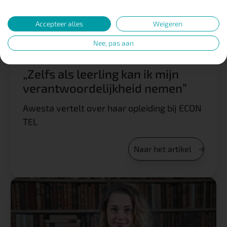
Accepteer alles
Weigeren
Nee, pas aan
„Zelfs als leerling kan ik mijn
verantwoordelijkheid nemen”
Awesta vertelt over haar opleiding bij ECON
TEL
Naar het artikel